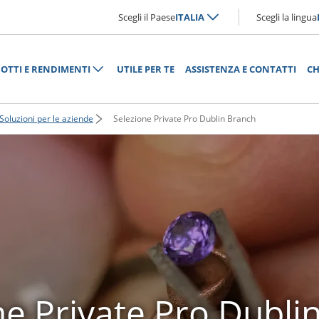
Scegli il Paese
ITALIA
Scegli la lingua
OTTI E RENDIMENTI
UTILE PER TE
ASSISTENZA E CONTATTI
CH
Soluzioni per le aziende
Selezione Private Pro Dublin Branch
ne Private Pro Dubli