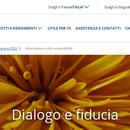
Scegli il Paese
ITALIA
Scegli la lingua
OTTI E RENDIMENTI
UTILE PER TE
ASSISTENZA E CONTATTI
CH
impegno ESG
Informativa sulla sostenibilità
Dialogo e fiducia