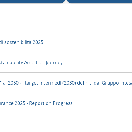
USTAINABILITY AMBITION
TARGET NET ZERO ASSET OWNER
NEY
ALLIANCE (NZAOA)
ardando al
Target Net Zero
turo
Asset Owner
i sostenibilità 2025
rive la visione del Gruppo
Alliance
inea strategie e azioni per
Descrive gli impegni per la
tainability Ambition Journey
ansizione verso
decarbonizzazione del
conomia sostenibile
portafoglio Investimenti dir
in azioni e corporate bond
 al 2050 - I target intermedi (2030) definiti dal Gruppo Inte
surance 2025 - Report on Progress