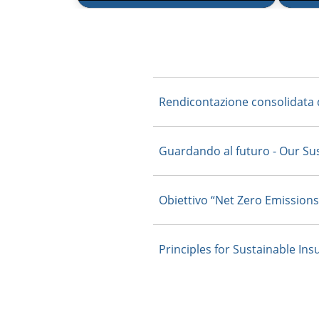
RENDICONTAZIONE CONSOLIDATA DI
OUR S
SOSTENIBILITÀ
JOUR
Rendicontazione di
Gu
Sostenibilità
fu
Rendicontazione consolidata d
Descrive gli impegni, le azioni e
Desc
gli obiettivi sulle tematiche
e del
Guardando al futuro - Our Sus
rilevanti di sostenibilità
la tr
un’e
Obiettivo “Net Zero Emissions”
Principles for Sustainable In