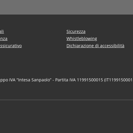
ali
Sicurezza
enza
Whistleblowing
Assicurativo
Dichiarazione di accessibilità
uppo IVA “Intesa Sanpaolo” - Partita IVA 11991500015 (IT1199150001