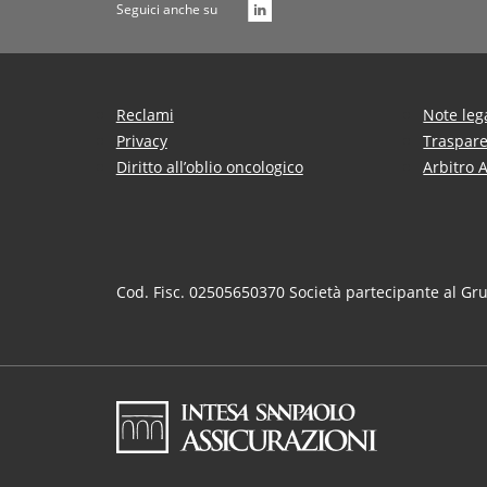
Seguici anche su
Reclami
Note leg
Privacy
Traspar
Diritto all’oblio oncologico
Arbitro 
Cod. Fisc. 02505650370 Società partecipante al Gr