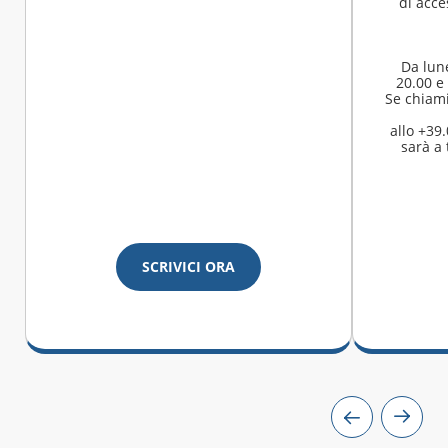
di acce
Da lune
20.00 e 
Se chiami
allo +39
sarà a 
SCRIVICI ORA