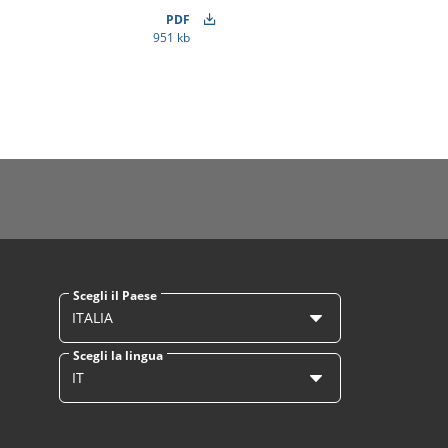
PDF
951 kb
Scegli il Paese
ITALIA
Scegli la lingua
IT