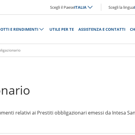
Scegli il Paese
ITALIA
Scegli la lingua
OTTI E RENDIMENTI
UTILE PER TE
ASSISTENZA E CONTATTI
CH
bligazionario
onario
menti relativi ai Prestiti obbligazionari emessi da Intesa Sa