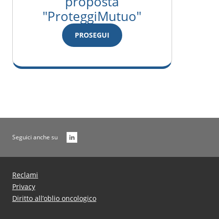
proposta
"ProteggiMutuo"
PROSEGUI
Seguici anche su
Reclami
Privacy
Diritto all’oblio oncologico