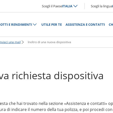
Scegli il Paese
ITALIA
Scegli la lingua
OTTI E RENDIMENTI
UTILE PER TE
ASSISTENZA E CONTATTI
CH
Inviaci una mail
Inoltro di una nuova dispositiva
a richiesta dispositiva
esta che hai trovato nella sezione «Assistenza e contatti» o
a di indicare il numero della tua polizza, e poi procedi con