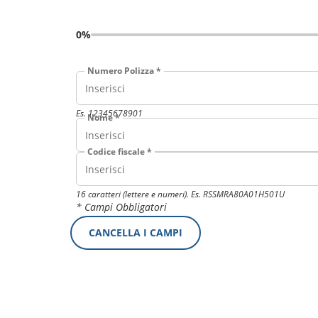
0%
Numero Polizza *
Es. 12345678901
Nome *
Codice fiscale *
16 caratteri (lettere e numeri). Es. RSSMRA80A01H501U
* Campi Obbligatori
CANCELLA I CAMPI