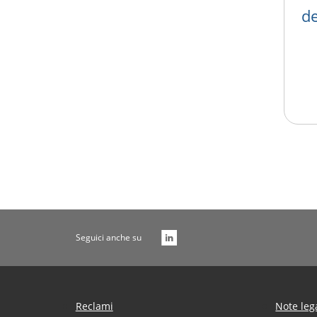
de
Seguici anche su
Reclami
Note leg