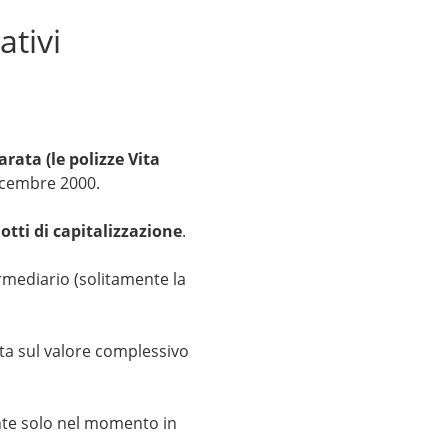
ativi
rata (le polizze Vita
icembre 2000.
otti di capitalizzazione
.
rmediario (solitamente la
ta sul valore complessivo
nte solo nel momento in