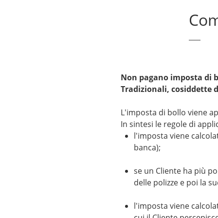
Come
Non pagano imposta di bol
Tradizionali, cosiddette 
L'imposta di bollo viene ap
In sintesi le regole di appl
l'imposta viene calcol
banca);
se un Cliente ha più p
delle polizze e poi la s
l'imposta viene calcol
cui il Cliente percepisc