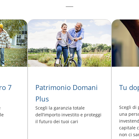
ro 7
Patrimonio Domani
Tu dop
Plus
Scegli di 
e
Scegli la garanzia totale
una perso
le
dell’importo investito e proteggi
investend
il futuro dei tuoi cari
capitale 
non ci sa