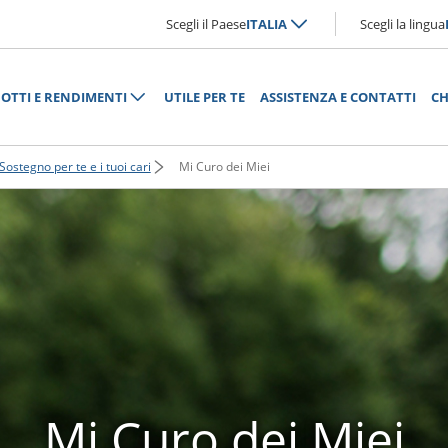
Scegli il Paese
ITALIA
Scegli la lingua
OTTI E RENDIMENTI
UTILE PER TE
ASSISTENZA E CONTATTI
CH
Sostegno per te e i tuoi cari
Mi Curo dei Miei
Mi Curo dei Miei