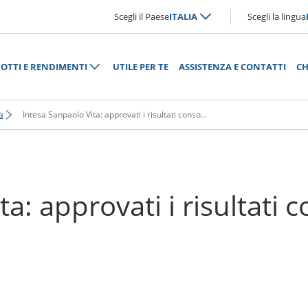
Scegli il Paese
ITALIA
Scegli la lingua
OTTI E RENDIMENTI
UTILE PER TE
ASSISTENZA E CONTATTI
CH
a
Intesa Sanpaolo Vita: approvati i risultati consolidati al 30 giugno 2024
a: approvati i risultati c