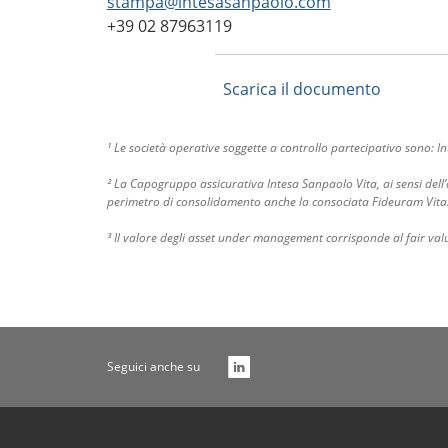
stampa@intesasanpaolo.com
+39 02 87963119
Scarica il documento
¹ Le società operative soggette a controllo partecipativo sono:
² La Capogruppo assicurativa Intesa Sanpaolo Vita, ai sensi dell’
perimetro di consolidamento anche la consociata Fideuram Vita
³ Il valore degli asset under management corrisponde al fair value 
Seguici anche su