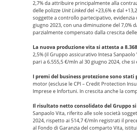
2,7% da attribuire principalmente alla contraz
delle polizze
Unit Linked
del +23,6% e dal +13
soggette a controllo partecipativo, evidenzia 
giugno 2023, con una diminuzione del 7,0% da 
parzialmente compensato dalla crescita delle
La nuova produzione vita si attesta a 8.36
2,5% (il Gruppo assicurativo Intesa Sanpaolo V
pari a 6.555,5 €/mln al 30 giugno 2024, che s
I premi del business protezione sono stati 
motor (escluse le CPI – Credit Protection Insur
Imprese e Infortuni. In crescita anche la comp
Il risultato netto consolidato del Gruppo s
Sanpaolo Vita, riferito alle sole società sogge
2024, rispetto ai 514,7 €/mln registrati il pr
al Fondo di Garanzia del comparto Vita, istitui