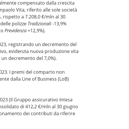
ialmente compensato dalla crescita
paolo Vita, riferito alle sole società
 rispetto a 7.208,0 €/mln al 30
delle polizze
Tradizionali
-13,9%
rto
Previdenza
+12,9%).
2023, registrando un decremento del
ativo, evidenzia nuova produzione vita
on un decremento del 7,0%).
2023. I premi del comparto non
ente dalla Line of Business (LoB)
.
023 (Il Gruppo assicurativo Intesa
onsolidato di 412,2 €/mln al 30 giugno
tonamento dei contributi da riferire