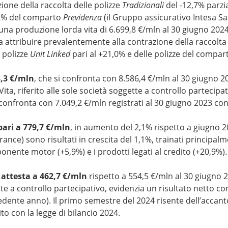
ione della raccolta delle polizze
Tradizionali
del -12,7% parz
,2% del comparto
Previdenza
(il Gruppo assicurativo Intesa San
una produzione lorda vita di 6.699,8 €/mln al 30 giugno 2024,
attribuire prevalentemente alla contrazione della raccolta 
 polizze
Unit Linked
pari al +21,0% e delle polizze del compa
8,3 €/mln
, che si confronta con 8.586,4 €/mln al 30 giugno 
ita, riferito alle sole società soggette a controllo partecip
i confronta con 7.049,2 €/mln registrati al 30 giugno 2023 c
pari a 779,7 €/mln
, in aumento del 2,1% rispetto a giugno 
ance) sono risultati in crescita del 1,1%, trainati principalm
onente motor (+5,9%) e i prodotti legati al credito (+20,9%)
i attesta a 462,7 €/mln
rispetto a 554,5 €/mln al 30 giugno 2
tte a controllo partecipativo, evidenzia un risultato netto c
ecedente anno). Il primo semestre del 2024 risente dell’accan
to con la legge di bilancio 2024.