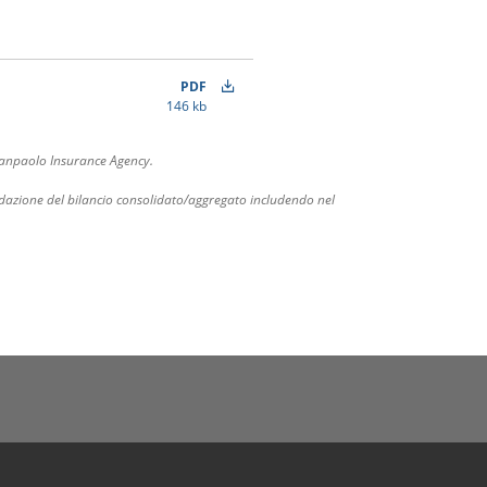
PDF
146 kb
 Sanpaolo Insurance Agency.
redazione del bilancio consolidato/aggregato includendo nel