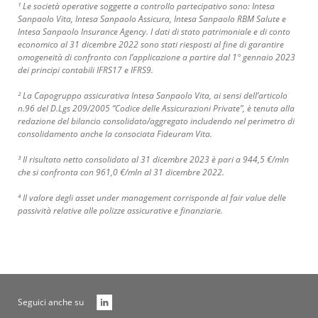
¹ Le società operative soggette a controllo partecipativo sono: Intesa
Sanpaolo Vita, Intesa Sanpaolo Assicura, Intesa Sanpaolo RBM Salute e
Intesa Sanpaolo Insurance Agency. I dati di stato patrimoniale e di conto
economico al 31 dicembre 2022 sono stati riesposti al fine di garantire
omogeneità di confronto con l’applicazione a partire dal 1° gennaio 2023
dei principi contabili IFRS17 e IFRS9.
² La Capogruppo assicurativa Intesa Sanpaolo Vita, ai sensi dell’articolo
n.96 del D.Lgs 209/2005 “Codice delle Assicurazioni Private”, è tenuta alla
redazione del bilancio consolidato/aggregato includendo nel perimetro di
consolidamento anche la consociata Fideuram Vita.
³ Il risultato netto consolidato al 31 dicembre 2023 è pari a 944,5 €/mln
che si confronta con 961,0 €/mln al 31 dicembre 2022.
⁴ Il valore degli asset under management corrisponde al fair value delle
passività relative alle polizze assicurative e finanziarie.
Seguici anche su