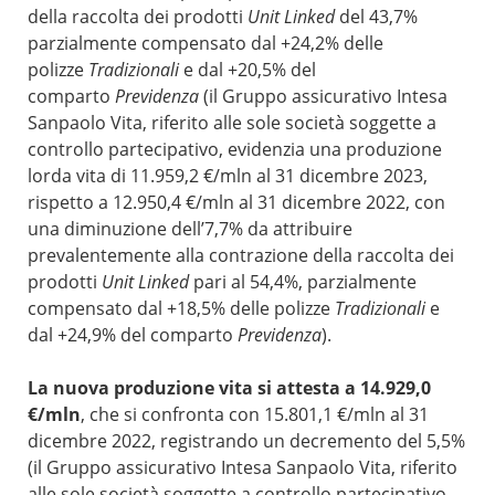
della raccolta dei prodotti
Unit Linked
del 43,7%
parzialmente compensato dal +24,2% delle
polizze
Tradizionali
e dal +20,5% del
comparto
Previdenza
(il Gruppo assicurativo Intesa
Sanpaolo Vita, riferito alle sole società soggette a
controllo partecipativo, evidenzia una produzione
lorda vita di 11.959,2 €/mln al 31 dicembre 2023,
rispetto a 12.950,4 €/mln al 31 dicembre 2022, con
una diminuzione dell’7,7% da attribuire
prevalentemente alla contrazione della raccolta dei
prodotti
Unit Linked
pari al 54,4%, parzialmente
compensato dal +18,5% delle polizze
Tradizionali
e
dal +24,9% del comparto
Previdenza
).
La nuova produzione vita si attesta a 14.929,0
€/mln
, che si confronta con 15.801,1 €/mln al 31
dicembre 2022, registrando un decremento del 5,5%
(il Gruppo assicurativo Intesa Sanpaolo Vita, riferito
alle sole società soggette a controllo partecipativo,