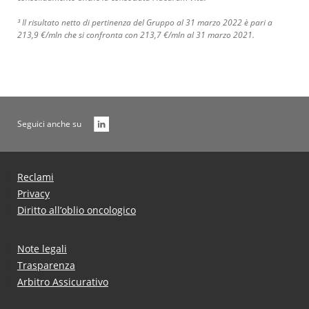
³ Il risultato netto di pertinenza del Gruppo al 31 marzo 2022 è pari a
213,9 €/mln che si confronta con 213,7 €/mln al 31 marzo 2021.
Seguici anche su
Reclami
Privacy
Diritto all’oblio oncologico
Note legali
Trasparenza
Arbitro Assicurativo