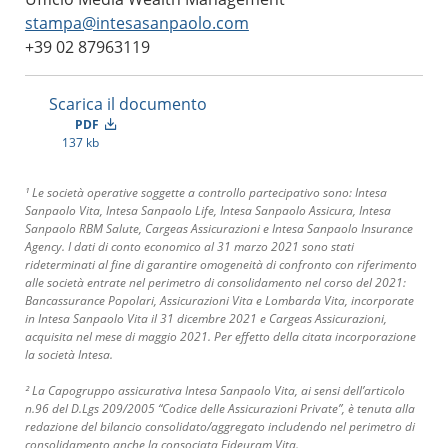
stampa@intesasanpaolo.com
+39 02 87963119
Scarica il documento
PDF
137 kb
¹ Le società operative soggette a controllo partecipativo sono: Intesa
Sanpaolo Vita, Intesa Sanpaolo Life, Intesa Sanpaolo Assicura, Intesa
Sanpaolo RBM Salute, Cargeas Assicurazioni e Intesa Sanpaolo Insurance
Agency. I dati di conto economico al 31 marzo 2021 sono stati
rideterminati al fine di garantire omogeneità di confronto con riferimento
alle società entrate nel perimetro di consolidamento nel corso del 2021:
Bancassurance Popolari, Assicurazioni Vita e Lombarda Vita, incorporate
in Intesa Sanpaolo Vita il 31 dicembre 2021 e Cargeas Assicurazioni,
acquisita nel mese di maggio 2021. Per effetto della citata incorporazione
la società Intesa.
² La Capogruppo assicurativa Intesa Sanpaolo Vita, ai sensi dell’articolo
n.96 del D.Lgs 209/2005 “Codice delle Assicurazioni Private”, è tenuta alla
redazione del bilancio consolidato/aggregato includendo nel perimetro di
consolidamento anche la consociata Fideuram Vita.