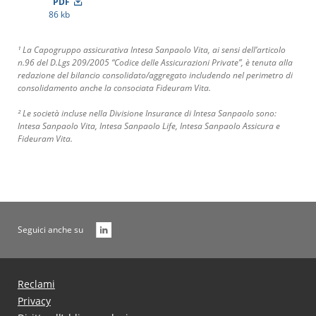
PDF
86 kb
¹ La Capogruppo assicurativa Intesa Sanpaolo Vita, ai sensi dell’articolo
n.96 del D.Lgs 209/2005 “Codice delle Assicurazioni Private”, è tenuta alla
redazione del bilancio consolidato/aggregato includendo nel perimetro di
consolidamento anche la consociata Fideuram Vita.
² Le società incluse nella Divisione Insurance di Intesa Sanpaolo sono:
Intesa Sanpaolo Vita, Intesa Sanpaolo Life, Intesa Sanpaolo Assicura e
Fideuram Vita.
Seguici anche su
Reclami
Privacy