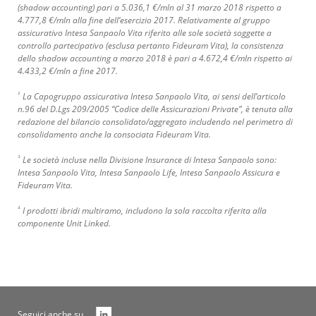
(shadow accounting) pari a 5.036,1 €/mln al 31 marzo 2018 rispetto a
4.777,8 €/mln alla fine dell’esercizio 2017. Relativamente al gruppo
assicurativo Intesa Sanpaolo Vita riferito alle sole società soggette a
controllo partecipativo (esclusa pertanto Fideuram Vita), la consistenza
dello shadow accounting a marzo 2018 è pari a 4.672,4 €/mln rispetto ai
4.433,2 €/mln a fine 2017.
²
La Capogruppo assicurativa Intesa Sanpaolo Vita, ai sensi dell’articolo
n.96 del D.Lgs 209/2005 “Codice delle Assicurazioni Private”, è tenuta alla
redazione del bilancio consolidato/aggregato includendo nel perimetro di
consolidamento anche la consociata Fideuram Vita.
³
Le società incluse nella Divisione Insurance di Intesa Sanpaolo sono:
Intesa Sanpaolo Vita, Intesa Sanpaolo Life, Intesa Sanpaolo Assicura e
Fideuram Vita.
⁴
I prodotti ibridi multiramo, includono la sola raccolta riferita alla
componente Unit Linked.
Seguici anche su