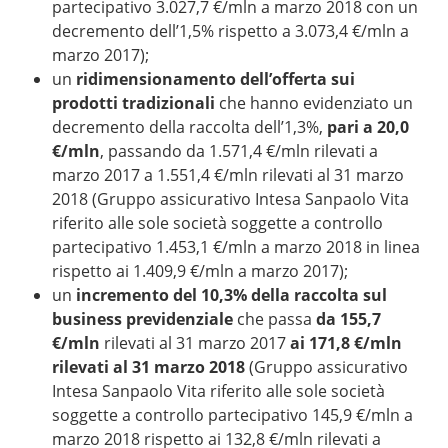
partecipativo 3.027,7 €/mln a marzo 2018 con un
decremento dell’1,5% rispetto a 3.073,4 €/mln a
marzo 2017);
un
ridimensionamento dell’offerta sui
prodotti tradizionali
che hanno evidenziato un
decremento della raccolta dell’1,3%,
pari a 20,0
€/mln
, passando da 1.571,4 €/mln rilevati a
marzo 2017 a 1.551,4 €/mln rilevati al 31 marzo
2018 (Gruppo assicurativo Intesa Sanpaolo Vita
riferito alle sole società soggette a controllo
partecipativo 1.453,1 €/mln a marzo 2018 in linea
rispetto ai 1.409,9 €/mln a marzo 2017);
un
incremento del 10,3%
della raccolta sul
business previdenziale
che passa
da 155,7
€/mln
rilevati al 31 marzo 2017
ai 171,8 €/mln
rilevati al 31 marzo 2018
(Gruppo assicurativo
Intesa Sanpaolo Vita riferito alle sole società
soggette a controllo partecipativo 145,9 €/mln a
marzo 2018 rispetto ai 132,8 €/mln rilevati a