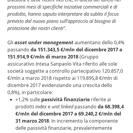
prossimi mesi di specifiche iniziative commerciali e di
prodotto, hanno saputo interpretare da subito il focus
previsto dal nuovo piano sull’approccio al bisogno di
protezione dei nostri clienti”.
Gli
asset under management
aumentano dello 0,4%
passando
da 151.343,5 €/mln del dicembre 2017 a
151.914,9 €/mln di marzo 2018
(Gruppo
assicurativo Intesa Sanpaolo Vita riferito alle sole
società soggette a controllo partecipativo 120.857,0
€/mln a marzo 2018 rispetto ai 119.895,8 €/mln di
dicembre 2017 evidenziando una crescita dello
0,8%), in particolare:
+1,2% sulle
passività finanziarie
riferite ai
prodotti
index
e
unit linked
passando
da 68.398,4
€/mln del dicembre 2017 a 69.240,2 €/mln del
31 marzo 2018
. In incremento la componente
delle passività finanziarie, prevalentemente