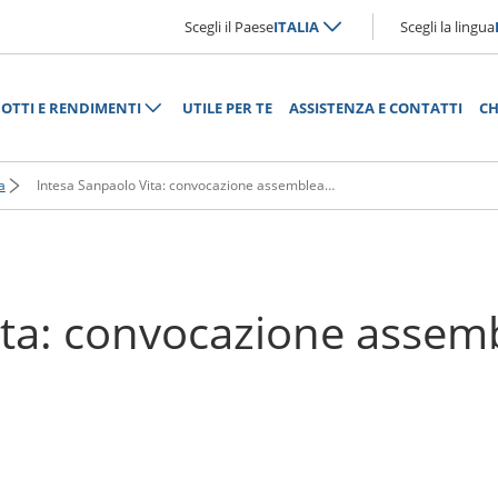
Scegli il Paese
ITALIA
Scegli la lingua
OTTI E RENDIMENTI
UTILE PER TE
ASSISTENZA E CONTATTI
CH
a
Intesa Sanpaolo Vita: convocazione assemblea ordinaria 16 Marzo 2015
ita: convocazione assemb