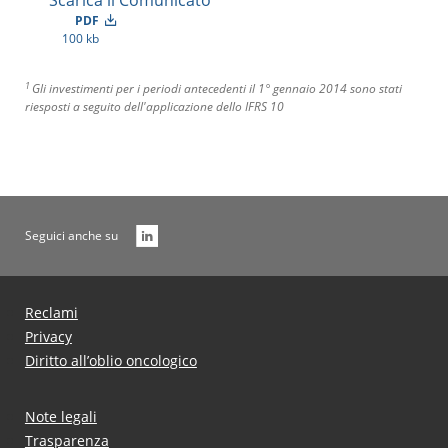
Scarica il Comunicato
PDF
100 kb
1
Gli investimenti per i periodi antecedenti il 1° gennaio 2014 sono stati
riesposti a seguito dell'applicazione dello IFRS 10
Seguici anche su
Reclami
Privacy
Diritto all’oblio oncologico
Note legali
Trasparenza