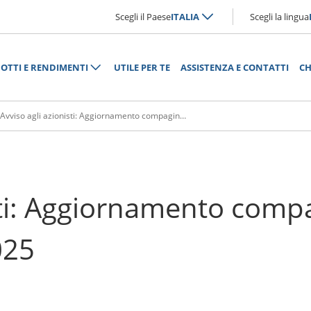
Scegli il Paese
ITALIA
Scegli la lingua
OTTI E RENDIMENTI
UTILE PER TE
ASSISTENZA E CONTATTI
CH
Avviso agli azionisti: Aggiornamento compagine azionaria al 14 novembre 2025
sti: Aggiornamento comp
025