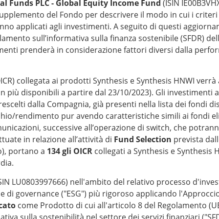
al Funds PLC - Global Equity Income Fund
(ISIN IE00B3VHXC
supplemento del Fondo per descrivere il modo in cui i criteri
no applicati agli investimenti. A seguito di questi aggiornam
lamento sull’informativa sulla finanza sostenibile (SFDR) del
imenti prenderà in considerazione fattori diversi dalla perf
(OICR) collegata ai prodotti Synthesis e Synthesis HNWI verrà
n più disponibili a partire dal 23/10/2023). Gli investimenti 
rescelti dalla Compagnia, già presenti nella lista dei fondi d
chio/rendimento pur avendo caratteristiche simili ai fondi elim
nicazioni, successive all’operazione di switch, che potranno
tuate in relazione all’attività di
Fund Selection
prevista dall
), portano a
134 gli OICR
collegati a Synthesis e Synthesis H
rdia.
SIN LU0803997666) nell'ambito del relativo processo d'inv
li e di governance ("ESG") più rigoroso applicando l'Approccio
icato
come Prodotto di cui all'articolo 8 del Regolamento (
tiva sulla sostenibilità nel settore dei servizi finanziari ("SF