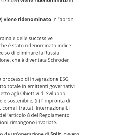
1473439)
viene ridenominato
in
9)
viene ridenominato
in “abrdn
raina e delle successive
 che è stato ridenominato indice
ciso di eliminare la Russia
ione, che è diventata Schroder
 processo di integrazione ESG
o totale in emittenti governativi
tto agli Obiettivi di Sviluppo
 sostenibile, (ii) l’impronta di
, come i trattati internazionali, i
 dell’articolo 8 del Regolamento
dizioni rimangono invariate.
o da un’operazione di
Split
, ovvero