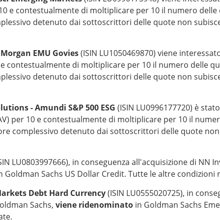
r 10 e contestualmente di moltiplicare per 10 il numero dell
omplessivo detenuto dai sottoscrittori delle quote non subisce 
 Morgan EMU Govies
(ISIN LU1050469870) viene interessat
0 e contestualmente di moltiplicare per 10 il numero delle 
omplessivo detenuto dai sottoscrittori delle quote non subisce 
lutions - Amundi S&P 500 ESG
(ISIN LU0996177720) è stato
NAV) per 10 e contestualmente di moltiplicare per 10 il nume
alore complessivo detenuto dai sottoscrittori delle quote non 
ISIN LU0803997666), in conseguenza all'acquisizione di NN I
n Goldman Sachs US Dollar Credit. Tutte le altre condizioni
arkets Debt Hard Currency
(ISIN LU0555020725), in conseg
 Goldman Sachs,
viene ridenominato
in Goldman Sachs Emer
ate.