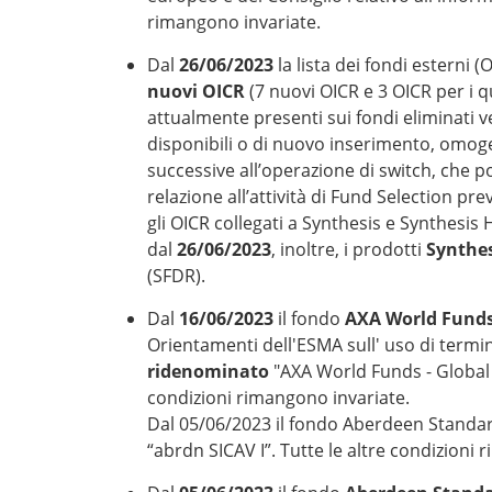
rimangono invariate.
Dal
26/06/2023
la lista dei fondi esterni 
nuovi OICR
(7 nuovi OICR e 3 OICR per i q
attualmente presenti sui fondi eliminati ve
disponibili o di nuovo inserimento, omogen
successive all’operazione di switch, che po
relazione all’attività di Fund Selection p
gli OICR collegati a Synthesis e Synthesis H
dal
26/06/2023
, inoltre, i prodotti
Synthes
(SFDR).
Dal
16/06/2023
il fondo
AXA World Funds 
Orientamenti dell'ESMA sull' uso di termini
ridenominato
"AXA World Funds - Global 
condizioni rimangono invariate.
Dal 05/06/2023 il fondo Aberdeen Standar
“abrdn SICAV I”. Tutte le altre condizioni 