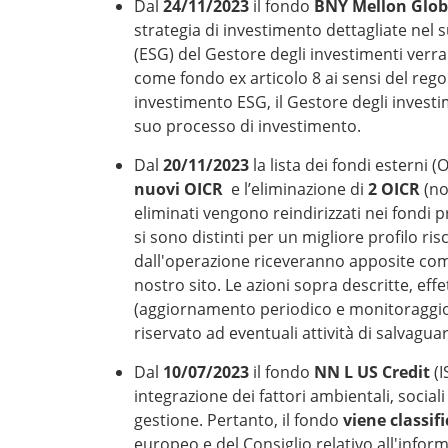
Dal
24/11/2023
il fondo
BNY Mellon Glob
strategia di investimento dettagliate nel 
(ESG) del Gestore degli investimenti verran
come fondo ex articolo 8 ai sensi del rego
investimento ESG, il Gestore degli invest
suo processo di investimento.
Dal
20/11/2023
la lista dei fondi esterni 
nuovi OICR
e l’eliminazione di
2 OICR
(no
eliminati vengono reindirizzati nei fondi p
si sono distinti per un migliore profilo ris
dall'operazione riceveranno apposite comu
nostro sito. Le azioni sopra descritte, effet
(aggiornamento periodico e monitoraggio
riservato ad eventuali attività di salvagua
Dal
10/07/2023
il fondo
NN L US Credit
(I
integrazione dei fattori ambientali, socia
gestione. Pertanto, il fondo
viene classif
europeo e del Consiglio relativo all'informa