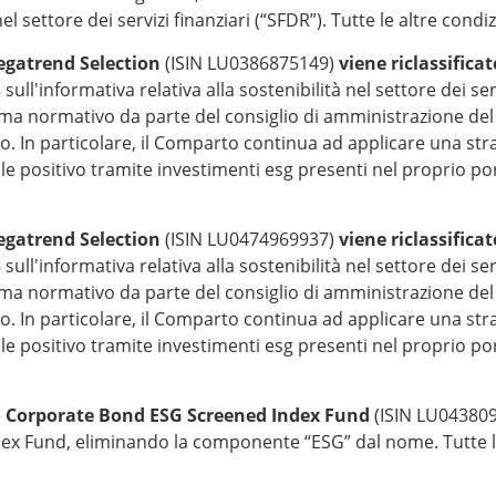
 nel settore dei servizi finanziari (“SFDR”). Tutte le altre con
Megatrend Selection
(ISIN LU0386875149)
viene riclassificat
ll'informativa relativa alla sostenibilità nel settore dei servi
ma normativo da parte del consiglio di amministrazione del F
to. In particolare, il Comparto continua ad applicare una str
 positivo tramite investimenti esg presenti nel proprio port
Megatrend Selection
(ISIN LU0474969937)
viene riclassificat
ll'informativa relativa alla sostenibilità nel settore dei servi
ma normativo da parte del consiglio di amministrazione del F
to. In particolare, il Comparto continua ad applicare una str
 positivo tramite investimenti esg presenti nel proprio port
o Corporate Bond ESG Screened Index Fund
(ISIN LU04380
ex Fund, eliminando la componente “ESG” dal nome. Tutte l