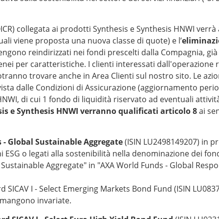
(OICR) collegata ai prodotti Synthesis e Synthesis HNWI verrà 
uali viene proposta una nuova classe di quote) e l’
eliminazi
ngono reindirizzati nei fondi prescelti dalla Compagnia, già p
ei per caratteristiche. I clienti interessati dall'operazion
tranno trovare anche in Area Clienti sul nostro sito. Le azion
revista dalle Condizioni di Assicurazione (aggiornamento per
NWI, di cui 1 fondo di liquidità riservato ad eventuali attivit
is e Synthesis HNWI verranno qualificati articolo 8
ai se
- Global Sustainable Aggregate
(ISIN LU2498149207) in pre
 ESG o legati alla sostenibilità nella denominazione dei fond
Sustainable Aggregate" in "AXA World Funds - Global Respons
d SICAV I - Select Emerging Markets Bond Fund (ISIN LU083
rimangono invariate.