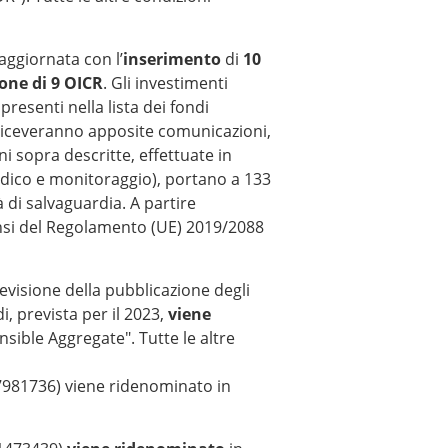
aggiornata con l’
inserimento
di
10
one di 9 OICR
. Gli investimenti
resenti nella lista dei fondi
e riceveranno apposite comunicazioni,
i sopra descritte, effettuate in
iodico e monitoraggio), portano a 133
à di salvaguardia. A partire
nsi del Regolamento (UE) 2019/2088
visione della pubblicazione degli
i, prevista per il 2023,
viene
ible Aggregate". Tutte le altre
7981736) viene ridenominato in