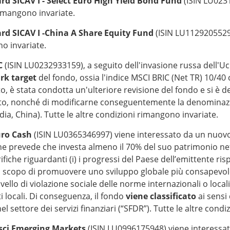
d SICAV I - Select Euro High Yield Bond Fund
(ISIN LU023
rimangono invariate.
d SICAV I -China A Share Equity Fund
(ISIN LU112920552
no invariate.
IC
(ISIN LU0232933159), a seguito dell'invasione russa dell'Uc
rk target
del fondo, ossia l'indice MSCI BRIC (Net TR) 10/40
o, è stata condotta un'ulteriore revisione del fondo e si è de
imento, nonché di modificarne conseguentemente la denominaz
ndia, China). Tutte le altre condizioni rimangono invariate.
uro Cash
(ISIN LU0365346997) viene interessato da un nuovo
he prevede che investa almeno il 70% del suo patrimonio nett
che riguardanti (i) i progressi del Paese dell’emittente rispe
llo scopo di promuovere uno sviluppo globale più consapevole e
livello di violazione sociale delle norme internazionali o locali
i locali. Di conseguenza, il fondo
viene classificato
ai sensi
 nel settore dei servizi finanziari (“SFDR”). Tutte le altre con
ci Emerging Markets
(ISIN LU0996175948) viene interessat