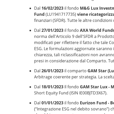
Dal
16/02/2023
il fondo
M&G Lux Investm
Fund
(LU1941717735)
viene ricategorizz
finanziari (SFDR). Tutte le altre condizion
Dal
27/01/2023
il fondo
AXA World Funds 
norma dell'Articolo 9 dell'SFDR a Prodotto
modificati per riflettere il fatto che tal
ESG. Le formulazioni aggiornate saranno in
chiarezza, tali riclassificazioni non avrann
presi in considerazione dal Comparto. Tut
Dal
26/01/2023
il comparto
GAM Star (Lu
Arbitrage coerente per strategia. La scelta
Dal
18/01/2023
Il fondo
GAM Star Lux - M
Short Equity Fund (ISIN IE00BJTD3X67).
Dal
01/01/2023
il fondo
Eurizon Fund - 
(“Integrazione ESG nel debito sovrano”) c