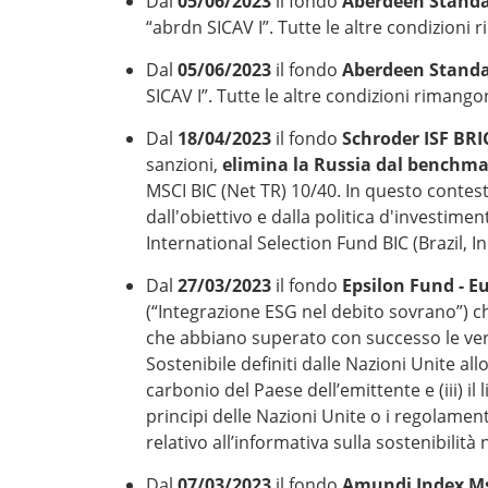
Dal
05/06/2023
il fondo
Aberdeen Standar
“abrdn SICAV I”. Tutte le altre condizioni 
Dal
05/06/2023
il fondo
Aberdeen Standar
SICAV I”. Tutte le altre condizioni rimango
Dal
18/04/2023
il fondo
Schroder ISF BR
sanzioni,
elimina la Russia dal benchma
MSCI BIC (Net TR) 10/40. In questo contest
dall'obiettivo e dalla politica d'invest
International Selection Fund BIC (Brazil, I
Dal
27/03/2023
il fondo
Epsilon Fund - E
(“Integrazione ESG nel debito sovrano”) c
che abbiano superato con successo le verifi
Sostenibile definiti dalle Nazioni Unite a
carbonio del Paese dell’emittente e (iii) il 
principi delle Nazioni Unite o i regolament
relativo all’informativa sulla sostenibilità
Dal
07/03/2023
il fondo
Amundi Index Ms