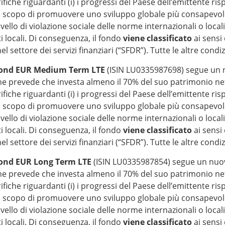
che riguardanti (i) i progressi del Paese dell’emittente rispe
llo scopo di promuovere uno sviluppo globale più consapevole e
livello di violazione sociale delle norme internazionali o locali
i locali. Di conseguenza, il fondo
viene classificato
ai sensi
 nel settore dei servizi finanziari (“SFDR”). Tutte le altre con
Bond EUR Medium Term LTE
(ISIN LU0335987698) segue un 
he prevede che investa almeno il 70% del suo patrimonio nett
che riguardanti (i) i progressi del Paese dell’emittente rispe
llo scopo di promuovere uno sviluppo globale più consapevole e
livello di violazione sociale delle norme internazionali o locali
i locali. Di conseguenza, il fondo
viene classificato
ai sensi
 nel settore dei servizi finanziari (“SFDR”). Tutte le altre con
Bond EUR Long Term LTE
(ISIN LU0335987854) segue un nuov
he prevede che investa almeno il 70% del suo patrimonio nett
che riguardanti (i) i progressi del Paese dell’emittente rispe
llo scopo di promuovere uno sviluppo globale più consapevole e
livello di violazione sociale delle norme internazionali o locali
i locali. Di conseguenza, il fondo
viene classificato
ai sensi