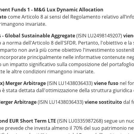
ent Funds 1 - M&G Lux Dynamic Allocation
ato
come Articolo 8 ai sensi del Regolamento relativo all’infor
i rimangono invariate.
- Global Sustainable Aggregate
(ISIN LU2498149207)
viene
 a norma dell'Articolo 8 dell'SFDR. Pertanto, l'obiettivo e l
e Comparto non avrà più come obiettivo l'investimento sosten
corporate principalmente nelle informative contenute negli a
o un impatto significativo sulla composizione del portafoglio, s
te le altre condizioni rimangono invariate.
x) Merger Arbitrage
(ISIN LU1438036433)
viene fuso
nel fo
 è stata dettata dall'ottimizzazione della struttura giuridica 
erger Arbitrage
(ISIN LU1438036433)
viene sostituito
dal 
Bond EUR Short Term LTE
(ISIN LU0335987268) segue un nuo
he prevede che investa almeno il 70% del suo patrimonio nett