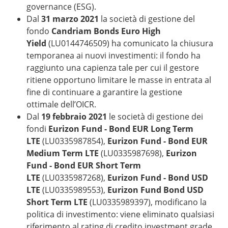
governance (ESG).
Dal
31 marzo 2021
la società di gestione del
fondo
Candriam Bonds Euro High
Yield
(LU0144746509) ha comunicato la chiusura
temporanea ai nuovi investimenti: il fondo ha
raggiunto una capienza tale per cui il gestore
ritiene opportuno limitare le masse in entrata al
fine di continuare a garantire la gestione
ottimale dell’OICR.
Dal
19 febbraio 2021
le società di gestione dei
fondi
Eurizon Fund - Bond EUR Long Term
LTE
(LU0335987854),
Eurizon Fund - Bond EUR
Medium Term LTE
(LU0335987698),
Eurizon
Fund - Bond EUR Short Term
LTE
(LU0335987268),
Eurizon Fund - Bond USD
LTE
(LU0335989553),
Eurizon Fund Bond USD
Short Term LTE
(LU0335989397), modificano la
politica di investimento: viene eliminato qualsiasi
riferimento al rating di credito investment grade